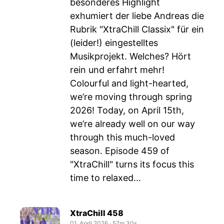
besonderes Highlight
exhumiert der liebe Andreas die
Rubrik "XtraChill Classix" für ein
(leider!) eingestelltes
Musikprojekt. Welches? Hört
rein und erfahrt mehr!
Colourful and light-hearted,
we’re moving through spring
2026! Today, on April 15th,
we’re already well on our way
through this much-loved
season. Episode 459 of
"XtraChill" turns its focus this
time to relaxed...
XtraChill 458
01. April 2026
‧
57m 30s