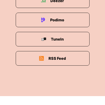
Deezer
scheinbar seit 2016 gar nicht mehr aktiv ist –
ebensowenig, wie das leider sehr kurzlebige
Label „SubSymbolic Records“ aus Australien, auf
Podimo
dem das Album „Relative Thought“ damals
erschienen war.
Im Jahr 2017 entdeckte ich über die Plattform
TuneIn
„Jamendo.com“ das russische Soloprojekt
OCEAN SHIVER alias Vlad Orlov. Auch um ihn ist
es still geworden, seine Single „So Far Gone“ ist
RSS Feed
aber immer noch online erhältlich.
Ebenfalls im Jahr 2018 traten die Jungs der
BASTELBANDE zum ersten Mal bei „XtraChill“
auf – und ihr Album „Off the Beaten Tracks“
wurde von mir rauf und runter gespielt. Das
erste Stück, der Song „Roads“ lief in Episode
273 – und jetzt gleich noch mal!