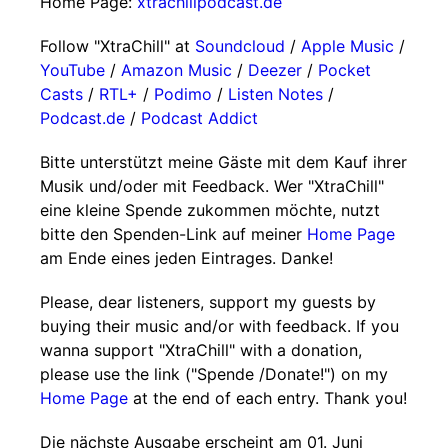
Home Page:
xtrachillpodcast.de
Follow "XtraChill" at
Soundcloud
/
Apple Music
/
YouTube
/
Amazon Music
/
Deezer
/
Pocket
Casts
/
RTL+
/
Podimo
/
Listen Notes
/
Podcast.de
/
Podcast Addict
Bitte unterstützt meine Gäste mit dem Kauf ihrer
Musik und/oder mit Feedback. Wer "XtraChill"
eine kleine Spende zukommen möchte, nutzt
bitte den Spenden-Link auf meiner
Home Page
am Ende eines jeden Eintrages. Danke!
Please, dear listeners, support my guests by
buying their music and/or with feedback. If you
wanna support "XtraChill" with a donation,
please use the link ("Spende /Donate!") on my
Home Page
at the end of each entry. Thank you!
Die nächste Ausgabe erscheint am 01. Juni