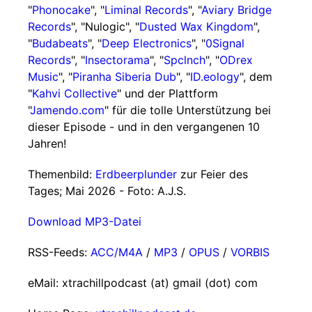
"
Phonocake
", "
Liminal Records
", "
Aviary Bridge
Records
", "Nulogic", "
Dusted Wax Kingdom
",
"
Budabeats
", "
Deep Electronics
", "
0Signal
Records
", "
Insectorama
", "
Spclnch
", "
ODrex
Music
", "
Piranha Siberia Dub
", "
ID.eology
", dem
"
Kahvi Collective
" und der Plattform
"
Jamendo.com
" für die tolle Unterstützung bei
dieser Episode - und in den vergangenen 10
Jahren!
Themenbild:
Erdbeerplunder
zur Feier des
Tages; Mai 2026 - Foto: A.J.S.
Download MP3-Datei
RSS-Feeds:
ACC/M4A
/
MP3
/
OPUS
/
VORBIS
eMail: xtrachillpodcast (at) gmail (dot) com