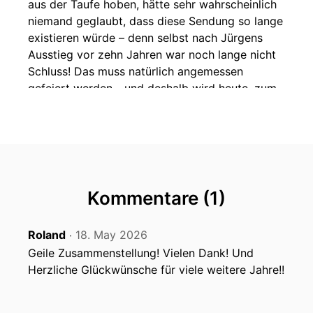
aus der Taufe hoben, hätte sehr wahrscheinlich
niemand geglaubt, dass diese Sendung so lange
existieren würde – denn selbst nach Jürgens
Ausstieg vor zehn Jahren war noch lange nicht
Schluss! Das muss natürlich angemessen
gefeiert werden - und deshalb wird heute, zum
zweiten Mal in der langen "XtraChill"-
Geschichte, die "Goldene Regel" außer Kraft
gesetzt, die besagt, dass kein Stück ein zweites
Mal in diesem Podcast gespielt werden darf.
Immerhin sind zwei Hardcore-Fans dem Aufruf
Kommentare (1)
gefolgt, sich ein Stück aus den letzten zehn
Jahren auszusuchen, das es verdient hat, heute
Roland
18. May 2026
ein weiteres Mal erklingen zu dürfen. Die
‧
anderen achtzehn Tracks musste ich aus sage
Geile Zusammenstellung! Vielen Dank! Und
und schreibe 1.994 Stücken auswählen (was
Herzliche Glückwünsche für viele weitere Jahre!!
einer Gesamtspieldauer von 8 Tagen, 10
Stunden, 48 Minuten und 7 Sekunden