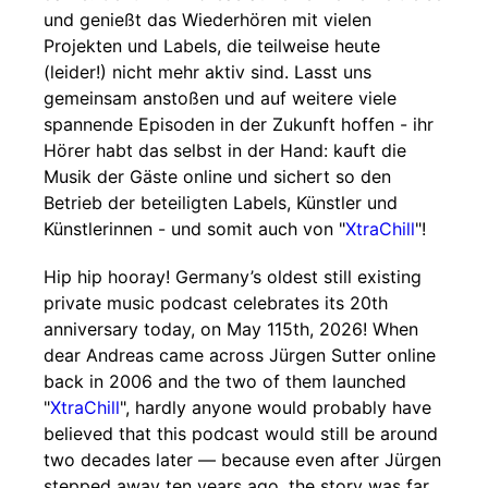
und genießt das Wiederhören mit vielen
Projekten und Labels, die teilweise heute
(leider!) nicht mehr aktiv sind. Lasst uns
gemeinsam anstoßen und auf weitere viele
spannende Episoden in der Zukunft hoffen - ihr
Hörer habt das selbst in der Hand: kauft die
Musik der Gäste online und sichert so den
Betrieb der beteiligten Labels, Künstler und
Künstlerinnen - und somit auch von "
XtraChill
"!
Hip hip hooray! Germany’s oldest still existing
private music podcast celebrates its 20th
anniversary today, on May 115th, 2026! When
dear Andreas came across Jürgen Sutter online
back in 2006 and the two of them launched
"
XtraChill
", hardly anyone would probably have
believed that this podcast would still be around
two decades later — because even after Jürgen
stepped away ten years ago, the story was far