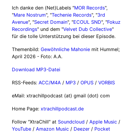
Ich danke den (Net)Labels "
MOR Records
",
"
Mare Nostrum
", "
Techenie Records
", "
3rd
Avenue
", "
Secret Domain
", "
ECOUL SND
", "
Fokuz
Recordings
" und dem "
Velvet Dub Collective
"
für die tolle Unterstützung bei dieser Episode.
Themenbild:
Gewöhnliche Mahonie
mit Hummel;
April 2026 - Foto: A.A.
Download MP3-Datei
RSS-Feeds:
ACC/M4A
/
MP3
/
OPUS
/
VORBIS
eMail: xtrachillpodcast (at) gmail (dot) com
Home Page:
xtrachillpodcast.de
Follow "XtraChill" at
Soundcloud
/
Apple Music
/
YouTube
/
Amazon Music
/
Deezer
/
Pocket