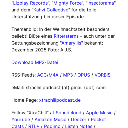
"
Lizplay Records
", "
Mighty Force
", "
Insectorama
"
und dem "
Kahvi Collective
" für die tolle
Unterstützung bei dieser Episode.
Themenbild: In der Weihnachtszeit besonders
beliebt! Blüte eines
Rittersterns
- auch unter der
Gattungsbezeichnung "
Amaryllis
" bekannt;
Dezember 2025 Foto: A.J.S.
Download MP3-Datei
RSS-Feeds:
ACC/M4A
/
MP3
/
OPUS
/
VORBIS
eMail: xtrachillpodcast (at) gmail (dot) com
Home Page:
xtrachillpodcast.de
Follow "XtraChill" at
Soundcloud
/
Apple Music
/
YouTube
/
Amazon Music
/
Deezer
/
Pocket
Casts
/
RTL+
/
Podimo
/
Listen Notes
/