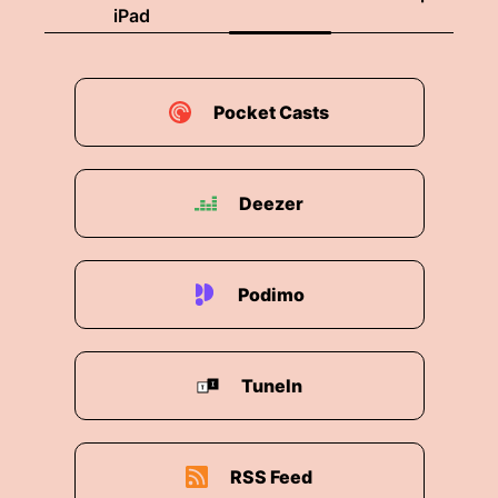
inspiriert, zu finden auf dem 11. Teil der Serie.
iPad
MÖNIMAL heißt im echten Leben Michael
Mönius und er stammt aus Franken, aus der
Region Nürnberg/Erlangen.
Pocket Casts
Am Ende der Reise besteigen wir gemeinsam
mit DOM DUMOULIN den höchsten Gipfel, den
Belukha. Auch dieser Name klingt französisch,
Deezer
der Mann dahinter ist aber Frankokanadier und
lebt in Montréal. Wir folgen dem Ruf des Berges
mit seinem Track „Belukha's Call“. Nun wünsche
Podimo
ich eine spannende Dub-Techno-Reise durch
das Altai-Massiv mit diesen tollen
Neuvorstellungen!
TuneIn
Der Berg rief – und wir folgten nur all zu gerne!
Dieses kleine Set entführte uns in die wilde
Bergwelt des Altai-Gebirges. Ich kann Euch nur
RSS Feed
empfehlen, Euch über die Feiertage mal durch