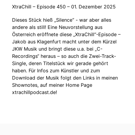
XtraChill – Episode 450 – 01. Dezember 2025
Dieses Stück hieß „Silence“ - war aber alles
andere als still! Eine Neuvorstellung aus
Österreich eröffnete diese „XtraChill“-Episode –
Jakob aus Klagenfurt macht unter dem Kürzel
JKW Musik und bringt diese u.a. bei „C-
Recordings“ heraus – so auch die Zwei-Track-
Single, deren Titelstück wir gerade gehört
haben. Für Infos zum Künstler und zum
Download der Musik folgt den Links in meinen
Shownotes, auf meiner Home Page
xtrachillpodcast.de!
Ihr Lieben, laut den Meteorologen beginnt heute,
am 01. Dezember 2025 die aktuelle
Wintersaison und wir durften gestern bereits die
erste Kerze auf dem Adventskranz anzünden.
Ein viel schönerer Feiergrund ist allerdings das