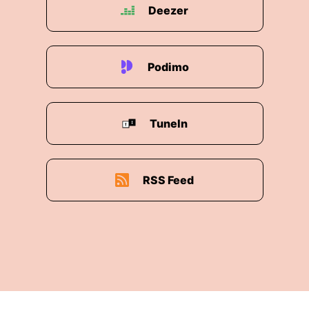
schon sehr lange auf meiner Interessenliste
Deezer
herum, denn Stuart Gibson ist mir schon öfter
auf diversen Labels begegnet – nun hat er es
endlich geschafft mit einem Auszug aus seinem
Podimo
Album „Form“. Wir hören daraus das ruhige
Stück „Know Nothing“, erschienen bei „Ambient
Cat“.
TuneIn
Am Ende des Six Packs freut es mich sehr, mit
dem Soloprojekt LERR ein weiteres, kleines
Land auf die „XtraChill“-Weltkarte zu pinnen,
RSS Feed
nämlich Montenegro. Stefan Stojovic heißt der
DJ und Produzent, er sich bei diversen Festivals
und auf unterschiedlichen Labels einen Namen
gemacht hat, so auch bei „Sound Avenue“ mit
seiner „Rising Skies“-EP – dessen Titelstück uns
auf den Dancefloor treiben wird. Viel Spaß!
Ein ganz besonderes Set, exklusiv für Euch