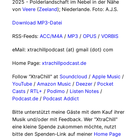
2025 - Polderlandschaft im Nebel in der Nähe
von
Veere
(
Zeeland
); Niederlande. Foto: A.J.S.
Download MP3-Datei
RSS-Feeds:
ACC/M4A
/
MP3
/
OPUS
/
VORBIS
eMail: xtrachillpodcast (at) gmail (dot) com
Home Page:
xtrachillpodcast.de
Follow "XtraChill" at
Soundcloud
/
Apple Music
/
YouTube
/
Amazon Music
/
Deezer
/
Pocket
Casts
/
RTL+
/
Podimo
/
Listen Notes
/
Podcast.de
/
Podcast Addict
Bitte unterstützt meine Gäste mit dem Kauf ihrer
Musik und/oder mit Feedback. Wer "XtraChill"
eine kleine Spende zukommen möchte, nutzt
bitte den Spenden-Link auf meiner
Home Page