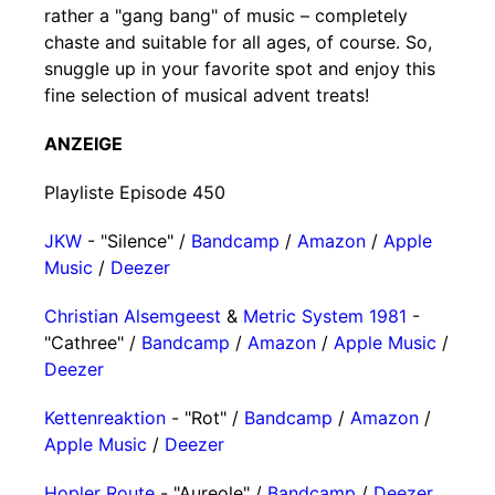
rather a "gang bang" of music – completely
chaste and suitable for all ages, of course. So,
snuggle up in your favorite spot and enjoy this
fine selection of musical advent treats!
ANZEIGE
Playliste Episode 450
JKW
- "Silence" /
Bandcamp
/
Amazon
/
Apple
Music
/
Deezer
Christian Alsemgeest
&
Metric System 1981
-
"Cathree" /
Bandcamp
/
Amazon
/
Apple Music
/
Deezer
Kettenreaktion
- "Rot" /
Bandcamp
/
Amazon
/
Apple Music
/
Deezer
Hopler Route
- "Aureole" /
Bandcamp
/
Deezer